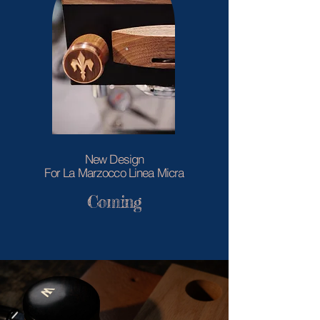
New Design
For La Marzocco Lin
ea Micra
Com
in
g