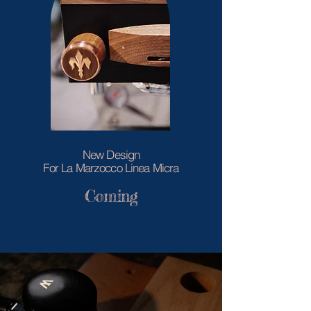
New Design
For La Marzocco Lin
ea Micra
Com
in
g